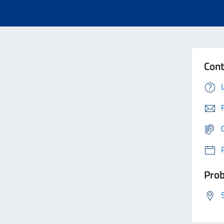
Cont
Prob