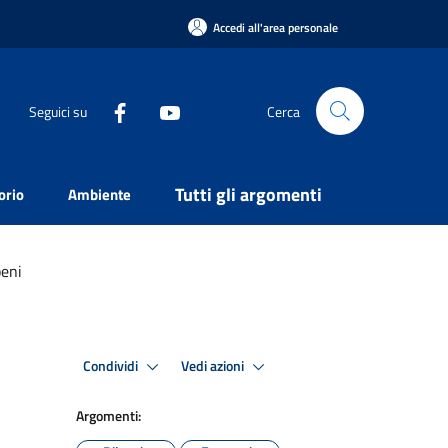
Accedi all'area personale
Seguici su
Cerca
Tutti gli argomenti
orio
Ambiente
beni
Condividi
Vedi azioni
Argomenti: