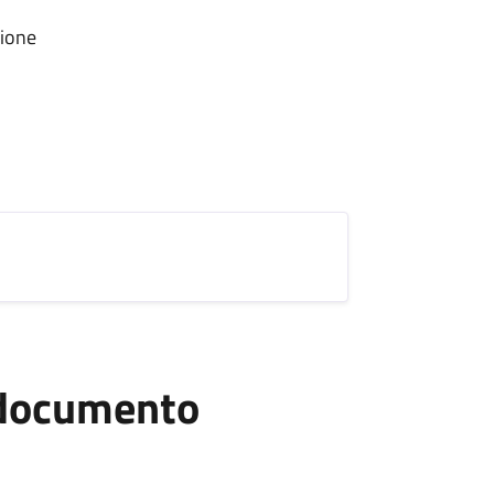
zione
l documento