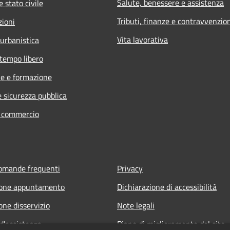
Salute, benessere e assistenza
 stato civile
Tributi, finanze e contravvenzio
zioni
Vita lavorativa
 urbanistica
 tempo libero
e e formazione
e sicurezza pubblica
e commercio
domande frequenti
Privacy
ione appuntamento
Dichiarazione di accessibilità
one disservizio
Note legali
d'assistenza
Piano di miglioramento del sito