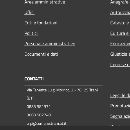
Aree amministrative
Anagrafe e
Uffici
Autorizza
Enti e fondazioni
Catasto e
Politici
Cultura e
Personale amministrativo
Educazion
Documenti e dati
Giustizia 
Imprese 
CONTATTI
Via Tenente Luigi Morrico, 2 - 76125 Trani
Leggi le 
(BT)
Prenotaz
0883 581331
0883 582740
Segnalazi
urp@comune.trani.bt.it
Richiesta 