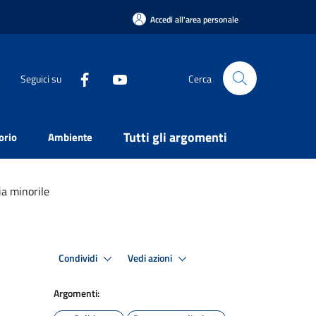
Accedi all'area personale
Seguici su
Cerca
Tutti gli argomenti
orio
Ambiente
ia minorile
Condividi
Vedi azioni
Argomenti: