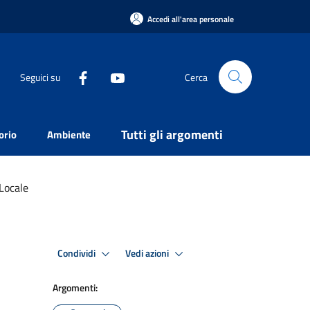
Accedi all'area personale
Seguici su
Cerca
Tutti gli argomenti
orio
Ambiente
Locale
Condividi
Vedi azioni
Argomenti: