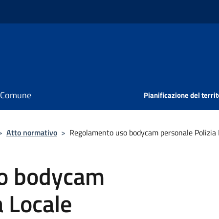
il Comune
Pianificazione del territ
>
Atto normativo
>
Regolamento uso bodycam personale Polizia 
o bodycam
a Locale