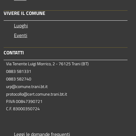
VIVERE IL COMUNE
Luoghi
Eventi
CONTATTI
Via Tenente Luigi Morrico, 2 - 76125 Trani (BT)
0883 581331
0883 582740
urp@comune.trani.bt.it
protocollo@cert.comune.trani.bt.it
P.IVA 00847390721
C.F. 83000350724
Leggi le domande frequenti