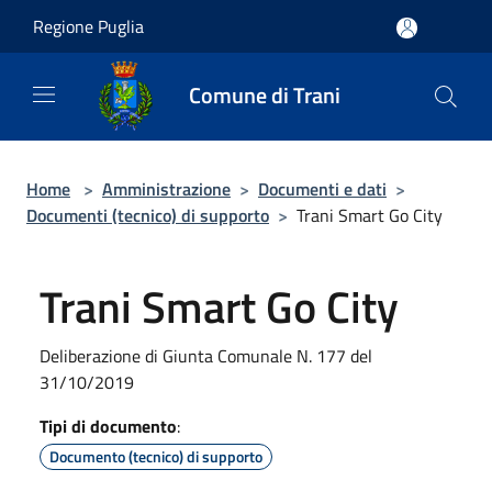
Salta al contenuto principale
Regione Puglia
Comune di Trani
Home
>
Amministrazione
>
Documenti e dati
>
Documenti (tecnico) di supporto
>
Trani Smart Go City
Trani Smart Go City
Deliberazione di Giunta Comunale N. 177 del
31/10/2019
Tipi di documento
:
Documento (tecnico) di supporto