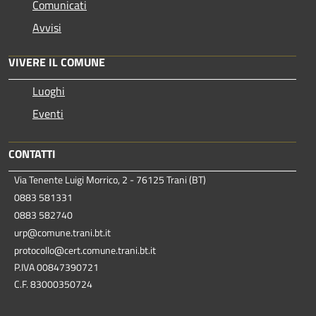
Comunicati
Avvisi
VIVERE IL COMUNE
Luoghi
Eventi
CONTATTI
Via Tenente Luigi Morrico, 2 - 76125 Trani (BT)
0883 581331
0883 582740
urp@comune.trani.bt.it
protocollo@cert.comune.trani.bt.it
P.IVA 00847390721
C.F. 83000350724