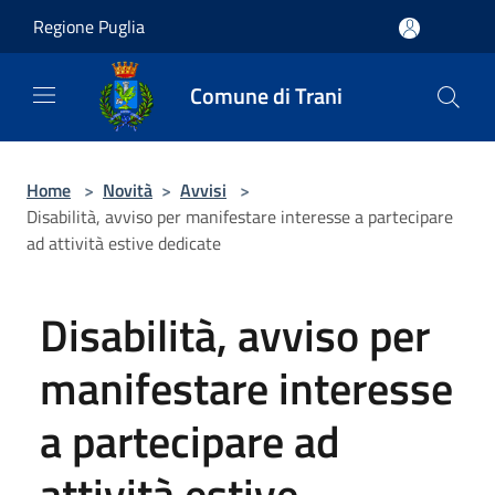
Salta al contenuto principale
Regione Puglia
Comune di Trani
Home
>
Novità
>
Avvisi
>
Disabilità, avviso per manifestare interesse a partecipare
ad attività estive dedicate
Disabilità, avviso per
manifestare interesse
a partecipare ad
attività estive