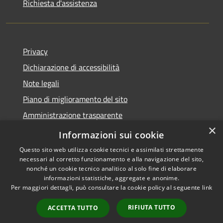
Richiesta d'assistenza
Privacy
Dichiarazione di accessibilità
Note legali
Piano di miglioramento del sito
Amministrazione trasparente
×
Albo Pretorio
Informazioni sui cookie
Questo sito web utilizza cookie tecnici e assimilati strettamente
necessari al corretto funzionamento e alla navigazione del sito,
nonché un cookie tecnico analitico al solo fine di elaborare
informazioni statistiche, aggregate e anonime.
RSS
Copyright © 2026 • Comune di
Per maggiori dettagli, può consultare la cookie policy al seguente
link
Accessibilità
Trani • Powered by
Privacy
Municipium
Accesso
•
RIFIUTA TUTTO
ACCETTA TUTTO
Cookie
redazione