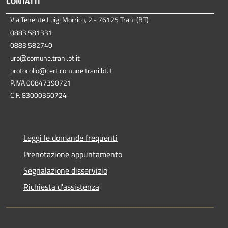
CONTATTI
Via Tenente Luigi Morrico, 2 - 76125 Trani (BT)
0883 581331
0883 582740
urp@comune.trani.bt.it
protocollo@cert.comune.trani.bt.it
P.IVA 00847390721
C.F. 83000350724
Leggi le domande frequenti
Prenotazione appuntamento
Segnalazione disservizio
Richiesta d'assistenza