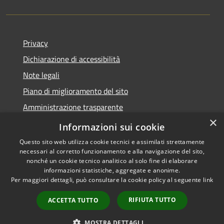
Privacy
Dichiarazione di accessibilità
Note legali
Piano di miglioramento del sito
Amministrazione trasparente
×
Albo Pretorio
Informazioni sui cookie
Questo sito web utilizza cookie tecnici e assimilati strettamente
necessari al corretto funzionamento e alla navigazione del sito,
nonché un cookie tecnico analitico al solo fine di elaborare
informazioni statistiche, aggregate e anonime.
RSS
Copyright © 2026 • Comune di
Per maggiori dettagli, può consultare la cookie policy al seguente
link
Accessibilità
Trani • Powered by
Privacy
Municipium
Accesso
•
RIFIUTA TUTTO
ACCETTA TUTTO
Cookie
redazione
Mappa del sito
MOSTRA DETTAGLI