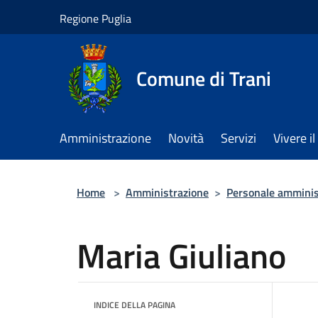
Salta al contenuto principale
Regione Puglia
Comune di Trani
Amministrazione
Novità
Servizi
Vivere 
Home
>
Amministrazione
>
Personale amminis
Maria Giuliano
INDICE DELLA PAGINA