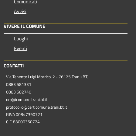
Comunicati
Avvisi
VIVERE IL COMUNE
Luoghi
Eventi
CONTATTI
Via Tenente Luigi Morrico, 2 - 76125 Trani (BT)
0883 581331
0883 582740
urp@comune.trani.bt.it
protocollo@cert.comune.trani.bt.it
P.IVA 00847390721
C.F. 83000350724