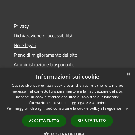
Privacy
Dichiarazione di accessibilità
Note legali
Piano di miglioramento del sito
Amministrazione trasparente
×
Albo Pretorio
Informazioni sui cookie
Questo sito web utilizza cookie tecnici e assimilati strettamente
necessari al corretto funzionamento e alla navigazione del sito,
nonché un cookie tecnico analitico al solo fine di elaborare
informazioni statistiche, aggregate e anonime.
RSS
Copyright © 2026 • Comune di
Per maggiori dettagli, può consultare la cookie policy al seguente
link
Accessibilità
Trani • Powered by
Privacy
Municipium
Accesso
•
RIFIUTA TUTTO
ACCETTA TUTTO
Cookie
redazione
Mappa del sito
MOSTRA DETTAGLI