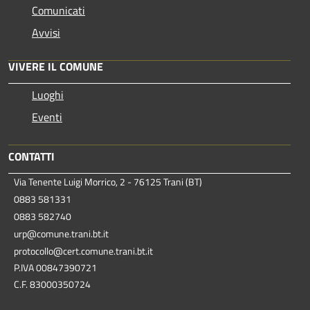
Comunicati
Avvisi
VIVERE IL COMUNE
Luoghi
Eventi
CONTATTI
Via Tenente Luigi Morrico, 2 - 76125 Trani (BT)
0883 581331
0883 582740
urp@comune.trani.bt.it
protocollo@cert.comune.trani.bt.it
P.IVA 00847390721
C.F. 83000350724