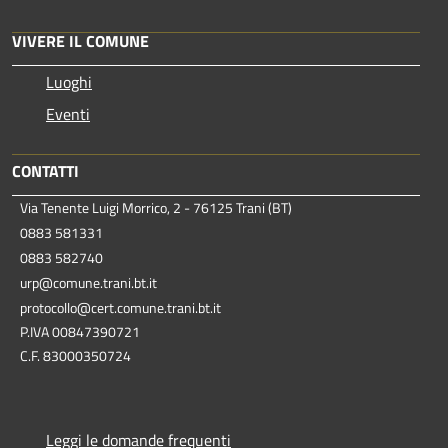
VIVERE IL COMUNE
Luoghi
Eventi
CONTATTI
Via Tenente Luigi Morrico, 2 - 76125 Trani (BT)
0883 581331
0883 582740
urp@comune.trani.bt.it
protocollo@cert.comune.trani.bt.it
P.IVA 00847390721
C.F. 83000350724
Leggi le domande frequenti