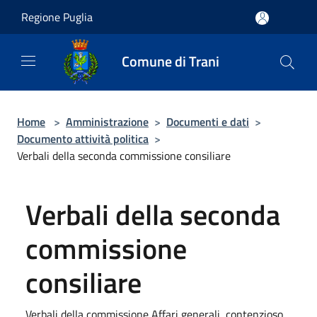
Salta al contenuto principale
Regione Puglia
Comune di Trani
Home
>
Amministrazione
>
Documenti e dati
>
Documento attività politica
>
Verbali della seconda commissione consiliare
Verbali della seconda
commissione
consiliare
Verbali della commissione Affari generali, contenzioso,